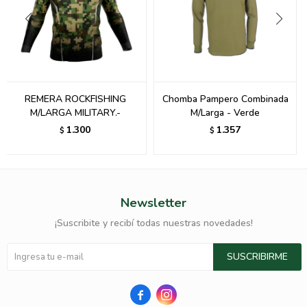
REMERA ROCKFISHING
Chomba Pampero Combinada
M/LARGA MILITARY.-
M/Larga - Verde
1.300
1.357
$
$
Newsletter
¡Suscribite y recibí todas nuestras novedades!
SUSCRIBIRME

