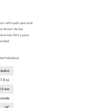
sor reforzado que está
e divisor de haz
eva más fácil y para
uridad.
ad hidráulica
áulico
7.0 cc
.0 ton
econds
24"