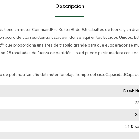
Descripción
s tiene un motor CommandPro Kohler® de 9.5 caballos de fuerza y un divi
on acero de alta resistencia estadounidense aquí en los Estados Unidos. Est
t™ que proporciona una área de trabajo grande para que el operador se mu
on 28 toneladas de fuerza de partición, usted puede partir madera con seg
po de potenciaTamaño del motorTonelajeTiempo del cicloCapacidadCapacid
Gas/hidr
27
28
14.0 s