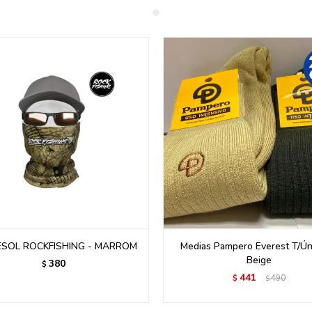
SOL ROCKFISHING - MARROM
Medias Pampero Everest T/Úni
Beige
380
$
441
$
490
$