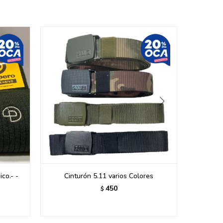
co.- -
Cinturón 5.11 varios Colores
GUA
C
450
$