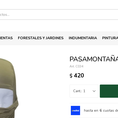
IENTAS
FORESTALES Y JARDINES
INDUMENTARIA
PINTUR
PASAMONTAÑA 
C034
420
$
1
hasta en
6
cuotas d