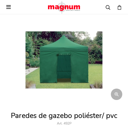

Paredes de gazebo poliéster/ pvc
492P