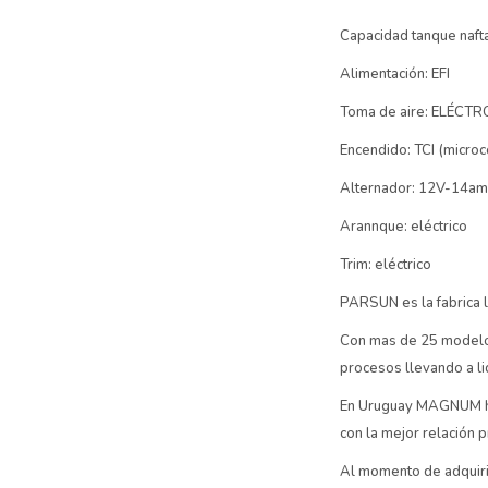
Capacidad tanque naft
Alimentación: EFI
Toma de aire: ELÉCT
Encendido: TCI (micro
Alternador: 12V-14a
Arannque: eléctrico
Trim: eléctrico
PARSUN es la fabrica l
Con mas de 25 modelos
procesos llevando a li
En Uruguay MAGNUM ha 
con la mejor relación 
Al momento de adquiri