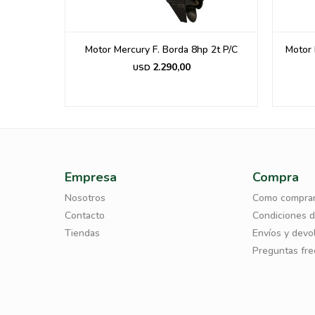
hp 4t
Motor Mercury F. Borda 8hp 2t P/C
Motor 
2.290,00
USD
Empresa
Compra
Nosotros
Como compra
Contacto
Condiciones 
Tiendas
Envíos y devo
Preguntas fr