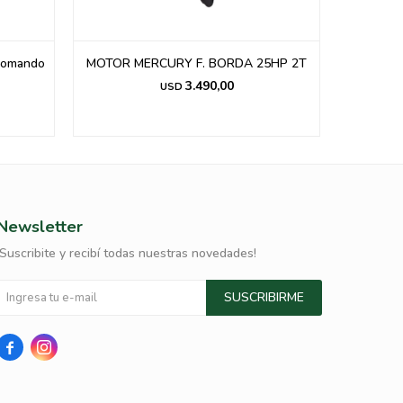
 Comando
MOTOR MERCURY F. BORDA 25HP 2T
Motor Pa
3.490,00
USD
Newsletter
¡Suscribite y recibí todas nuestras novedades!
SUSCRIBIRME

