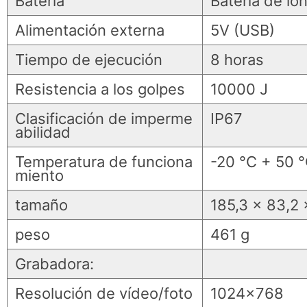
Batería
Batería de io
Alimentación externa
5V (USB)
Tiempo de ejecución
8 horas
Resistencia a los golpes
10000 J
Clasificación de imperme
IP67
abilidad
Temperatura de funciona
-20 °C + 50 
miento
tamaño
185,3 x 83,2
peso
461 g
Grabadora:
Resolución de vídeo/foto
1024x768