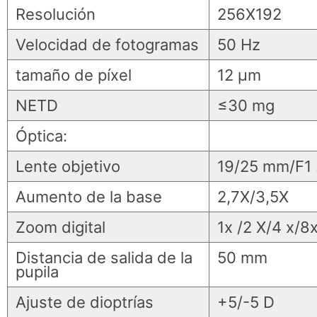
Resolución
256X192
Velocidad de fotogramas
50 Hz
tamaño de píxel
12 μm
NETD
≤30 mg
Óptica:
Lente objetivo
19/25 mm/F1 
Aumento de la base
2,7X/3,5X
Zoom digital
1x /2 X/4 x/8
Distancia de salida de la
50 mm
pupila
Ajuste de dioptrías
+5/-5 D