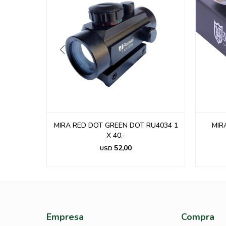
RU4034 1
MIRA NIKKOSTIRLING 4X32 HMD
MI
RETICLE NSC432N
82,00
USD
Empresa
Compra