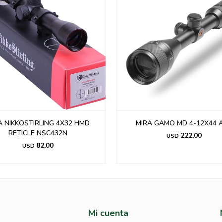
RA GAMO MD 4-12X44 AO.-
Mira Bushnell Banner 1.5-4.5x3
611546
222,00
USD
226,00
USD
Mi cuenta