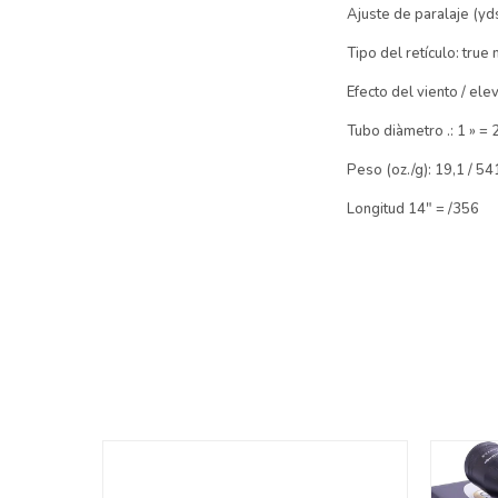
Ajuste de paralaje (yds.
Tipo del retículo: true 
Efecto del viento / ele
Tubo diàmetro .: 1 » =
Peso (oz./g): 19,1 / 54
Longitud 14″ = /356