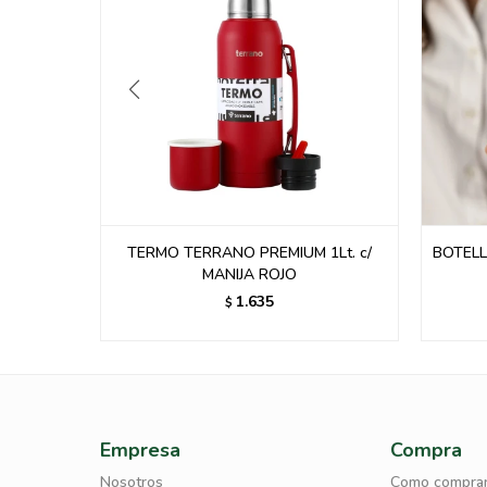
1Lt. c/
BOTELLA TERRANO TANK ROLER 1LTS
TER
ROSADO
1.635
$
Empresa
Compra
Nosotros
Como compra