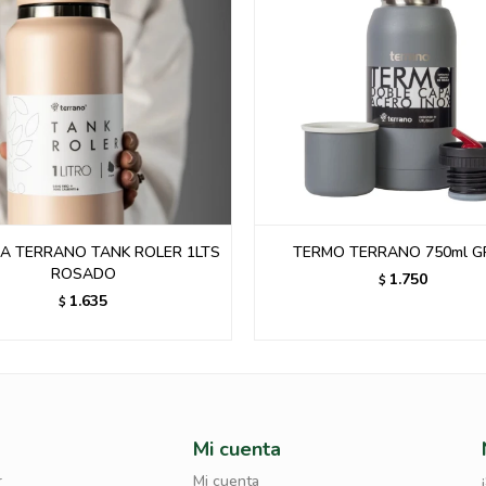
MO TERRANO 750ml GRIS.-
Termo Terrano 750 Ml - Ne
1.750
1.750
$
$
Mi cuenta
r
Mi cuenta