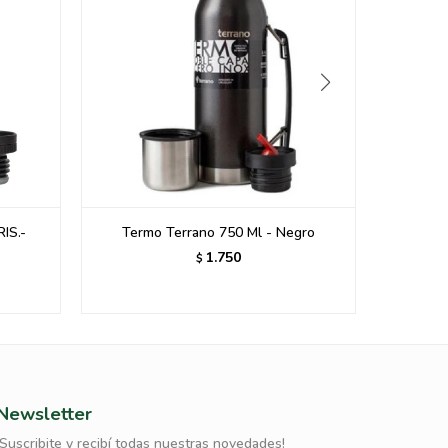
gro
TAZA TERMICA STANLEY CLASICC
CAMP MUG 8OZ CREAM
44,00
USD
Newsletter
¡Suscribite y recibí todas nuestras novedades!