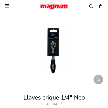

Llaves crique 1/4" Neo
944387