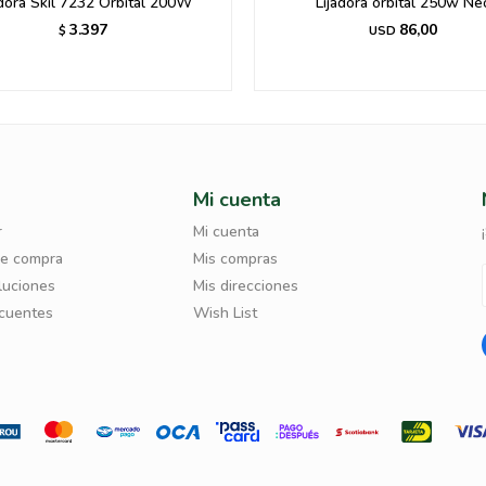
adora Skil 7232 Orbital 200W
Lijadora orbital 250w Ne
3.397
86,00
$
USD
Mi cuenta
r
Mi cuenta
de compra
Mis compras
luciones
Mis direcciones
ecuentes
Wish List