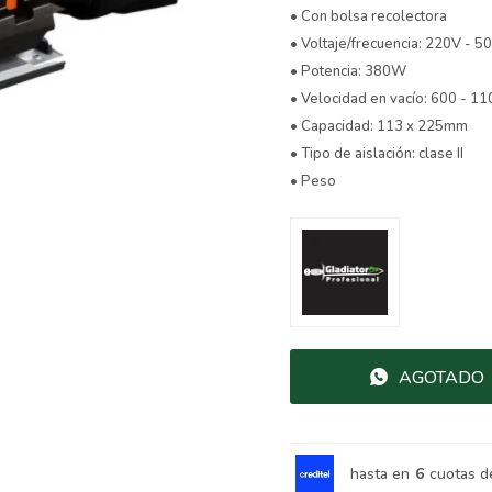
• Con bolsa recolectora
• Voltaje/frecuencia: 220V - 5
• Potencia: 380W
• Velocidad en vacío: 600 - 1
• Capacidad: 113 x 225mm
• Tipo de aislación: clase II
• Peso
AGOTADO
hasta en
6
cuotas d