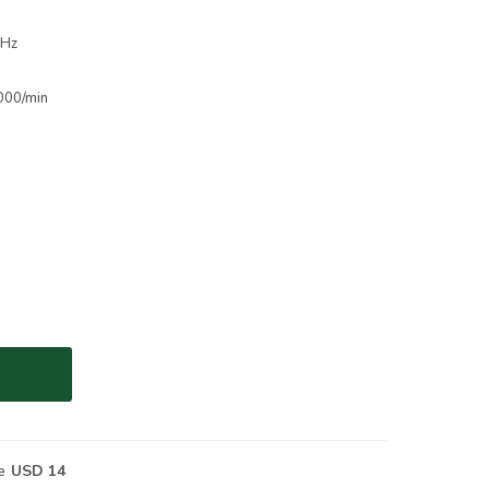
0Hz
1000/min
e
USD 14