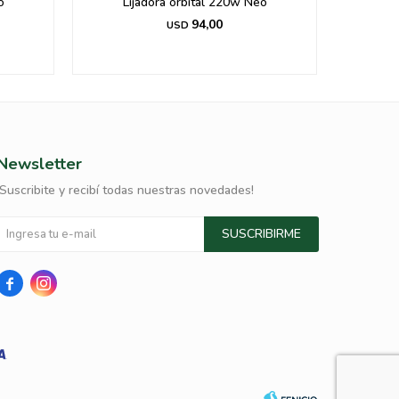
o
Lijadora orbital 220w Neo
94,00
USD
Newsletter
¡Suscribite y recibí todas nuestras novedades!
SUSCRIBIRME

