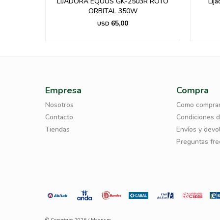
 Gladiator
LIJADORA EQUUS GK-2503R ROTO
Lij
ORBITAL 350W
65,00
USD
Empresa
Compra
Nosotros
Como compra
Contacto
Condiciones 
Tiendas
Envíos y devo
Preguntas fr