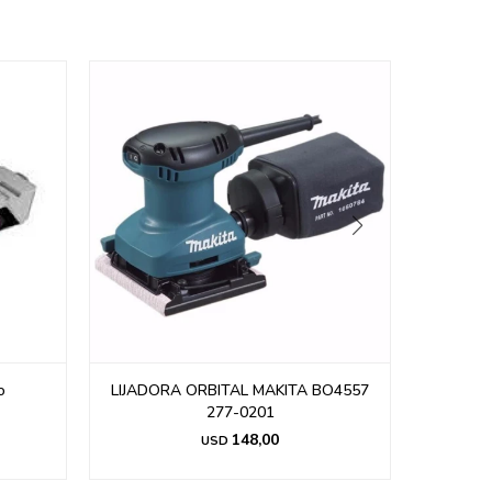
o
LIJADORA ORBITAL MAKITA BO4557
Lijadora
277-0201
148,00
USD