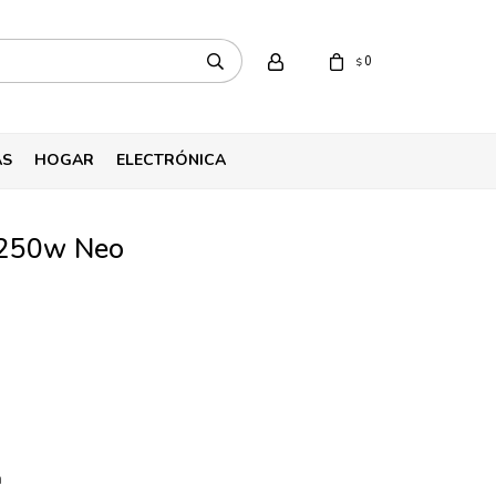
0
$
AS
HOGAR
ELECTRÓNICA
l 250w Neo
m