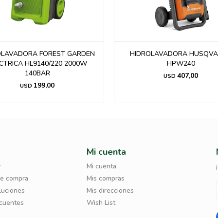
OLAVADORA FOREST GARDEN
HIDROLAVADORA HUSQV
CTRICA HL9140/220 2000W
HPW240
140BAR
407,00
USD
199,00
USD
Mi cuenta
r
Mi cuenta
de compra
Mis compras
luciones
Mis direcciones
ecuentes
Wish List