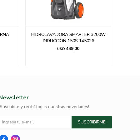
ARNA
HIDROLAVADORA SMARTER 3200W
HIDRO
INDUCCION 150S 145026
20
449,00
USD
Newsletter
¡Suscribite y recibí todas nuestras novedades!
SUSCRIBIRME

