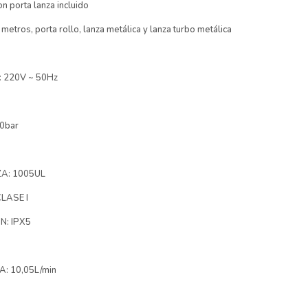
n porta lanza incluido
etros, porta rollo, lanza metálica y lanza turbo metálica
 220V ~ 50Hz
0bar
ZA: 1005UL
CLASE I
N: IPX5
: 10,05L/min