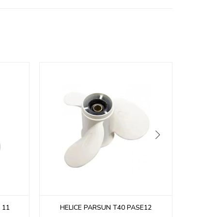
 11
HELICE PARSUN T40 PASE12
HELI