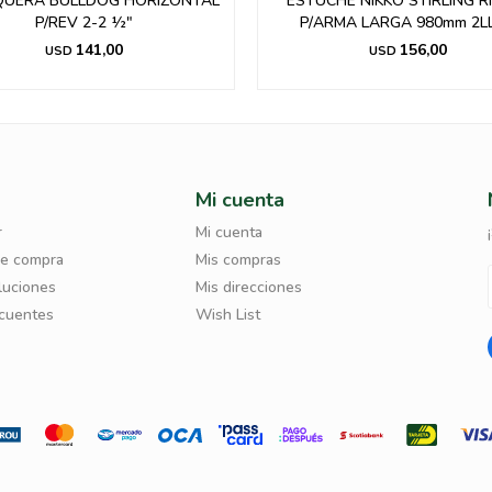
UERA BULLDOG HORIZONTAL
ESTUCHE NIKKO STIRLING R
P/REV 2-2 ½"
P/ARMA LARGA 980mm 2L
141,00
156,00
USD
USD
Mi cuenta
r
Mi cuenta
de compra
Mis compras
luciones
Mis direcciones
ecuentes
Wish List