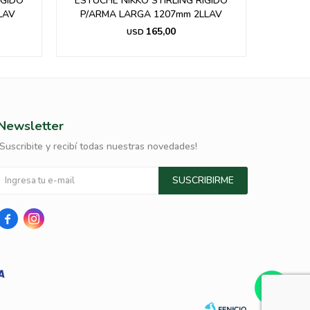
IGIDO
ESTUCHE NIKKO STIRLING RIGIDO
Canana G
LAV
P/ARMA LARGA 1207mm 2LLAV
165,00
USD
Newsletter
¡Suscribite y recibí todas nuestras novedades!
SUSCRIBIRME

