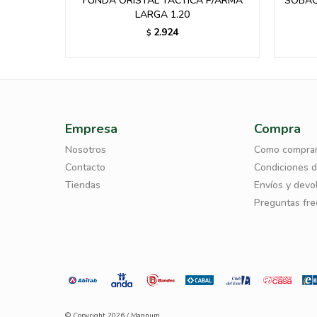
/MARRON
FUNDA ORISTAL TACTICA P/ARMA
SOBAQ
-
LARGA 1.20
2.924
$
Empresa
Compra
Nosotros
Como compra
Contacto
Condiciones 
Tiendas
Envíos y devo
Preguntas fr
© Copyright 2026 / Magnum