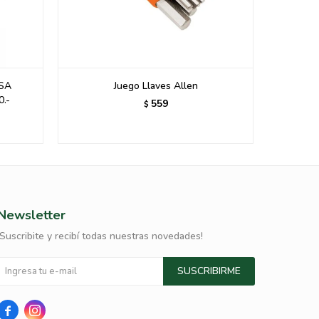
SA
Juego Llaves Allen
Llaves de
.-
559
$
Newsletter
¡Suscribite y recibí todas nuestras novedades!
SUSCRIBIRME

