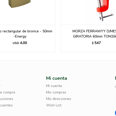
 rectangular de bronce - 50mm
MORZA FERRAWYY D/ME
-Energy
GIRATORIA 60mm TOM260
4,00
547
USD
$
Mi cuenta
r
Mi cuenta
de compra
Mis compras
luciones
Mis direcciones
ecuentes
Wish List