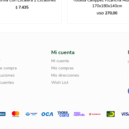
orma Con Escalera 2 Escalones
Toldilla Camppez P/Lancha Alu
170x180x140cm
7.435
$
270,00
USD
Mi cuenta
r
Mi cuenta
de compra
Mis compras
luciones
Mis direcciones
ecuentes
Wish List