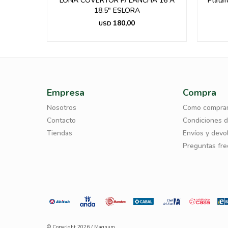
ible Hasta
LONA COVERTOR P/ LANCHA 16 A
Plataf
18.5" ESLORA
180,00
USD
Empresa
Compra
Nosotros
Como compra
Contacto
Condiciones 
Tiendas
Envíos y devo
Preguntas fr
© Copyright 2026 / Magnum