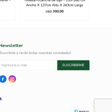
minio -
Toldilla P/Lancha de lujo - 155-168 Cm
Toldilla
Ancho X 137cm Alto X 243cm Largo
Ancho 
300,00
USD
Newsletter
¡Suscribite y recibí todas nuestras novedades!
SUSCRIBIRME

