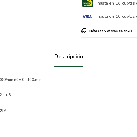
hasta en
18
cuotas 
hasta en
10
cuotas 
Métodos y costos de envío
Descripción
1600/min n0= 0~400/min
21 + 3
”
 20V