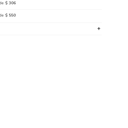
de
$ 306
de
$ 550