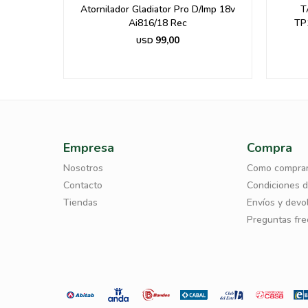
/Imp 18v
TALADRO NEO PERCUTOR
COMB
TP1013/2202V 2VELOC 13MM
20V TP
1100WTS
100,00
USD
Empresa
Compra
Nosotros
Como compra
Contacto
Condiciones 
Tiendas
Envíos y devo
Preguntas fr