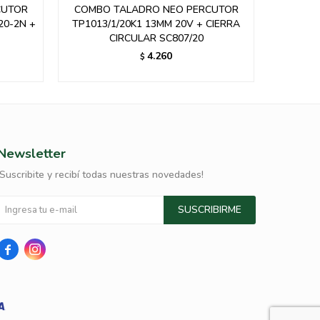
CUTOR
Taladro/Perc Gladiator Rec
CIERRA
Tp613/18c1.-
110,00
USD
Newsletter
¡Suscribite y recibí todas nuestras novedades!
SUSCRIBIRME

