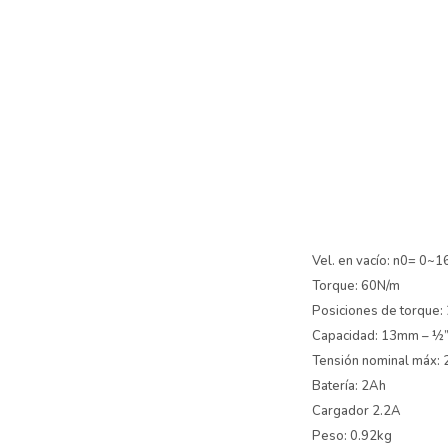
Vel. en vacío: n0= 0~
Torque: 60N/m
Posiciones de torque: 
Capacidad: 13mm – ½
Tensión nominal máx:
Batería: 2Ah
Cargador 2.2A
Peso: 0.92kg