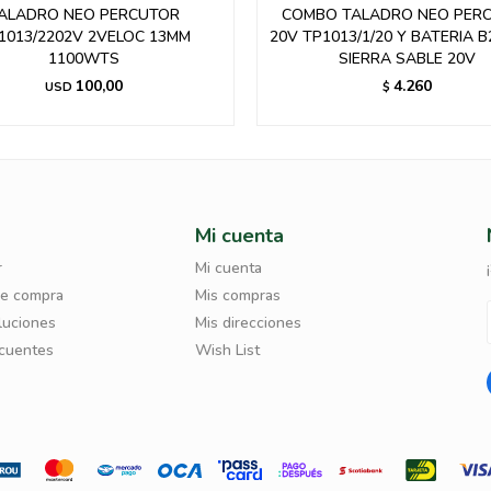
O TALADRO NEO PERCUTOR
COMBO TALADRO NEO PER
1013/1/20 Y BATERIA B20-2N +
TP1013/1/20K1 13MM 20V + 
SIERRA SABLE 20V
CIRCULAR SC807/20
4.260
4.260
$
$
Mi cuenta
r
Mi cuenta
de compra
Mis compras
luciones
Mis direcciones
ecuentes
Wish List