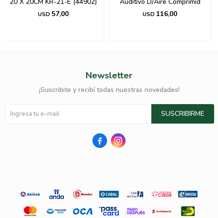
20 X 20CM KR-21-E (44902)
Auditivo D/Aire Comprimid
57,00
116,00
USD
USD
Newsletter
¡Suscribite y recibí todas nuestras novedades!
SUSCRIBIRME

