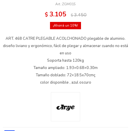
ZGM015
3.105
$
3.450
$
10
ART. 468 CATRE PLEGABLE ACOLCHONADO plegable de aluminio.
diseño liviano y ergonómico, fácil de plegar y almacenar cuando no está
en uso
Soporta hasta 120kg
Tamaño ampliado: 1.93×0.68×0.30m
Tamaño doblado: 72×18.5x70cmç
color disponible , azul oscuro