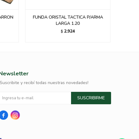
MARRON
FUNDA ORISTAL TACTICA P/ARMA
FU
LARGA 1.20
TANI
2.924
$
Newsletter
¡Suscribite y recibí todas nuestras novedades!
SUSCRIBIRME

