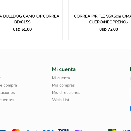
A BULLDOG CAMO C/P.CORREA
CORREA P/RIFLE 95X5cm C/
BD/815S
CUERO/NEOPRENO.-
61,00
72,00
USD
USD
Mi cuenta
r
Mi cuenta
de compra
Mis compras
luciones
Mis direcciones
ecuentes
Wish List