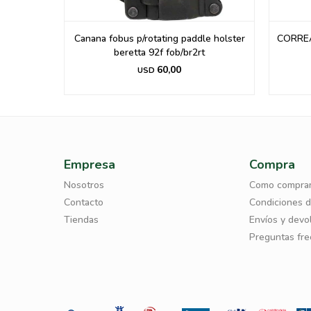
li. P/9mm
Canana fobus p/rotating paddle holster
CORRE
p
beretta 92f fob/br2rt
60,00
USD
Empresa
Compra
Nosotros
Como compra
Contacto
Condiciones 
Tiendas
Envíos y devo
Preguntas fr