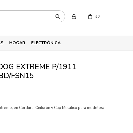
0
$
AS
HOGAR
ELECTRÓNICA
OG EXTREME P/1911
 BD/FSN15
reme, en Cordura, Cinturón y Clip Metálico para modelos: