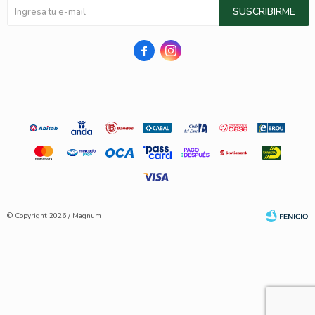
SUSCRIBIRME


© Copyright 2026 / Magnum
Fenicio