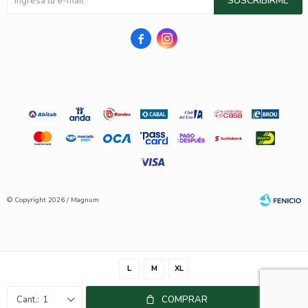
SUSCRIBIRME


© Copyright 2026 / Magnum
L
M
XL
Fenicio
1
COMPRAR