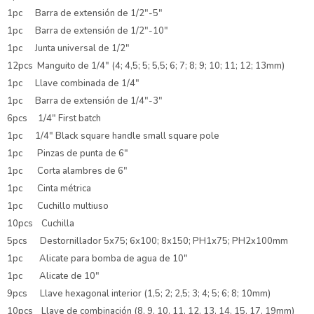
1pc Barra de extensión de 1/2"-5"
1pc Barra de extensión de 1/2"-10"
1pc Junta universal de 1/2"
12pcs Manguito de 1/4" (4; 4,5; 5; 5,5; 6; 7; 8; 9; 10; 11; 12; 13mm)
1pc Llave combinada de 1/4"
1pc Barra de extensión de 1/4"-3"
6pcs 1/4" First batch
1pc 1/4" Black square handle small square pole
1pc Pinzas de punta de 6"
1pc Corta alambres de 6"
1pc Cinta métrica
1pc Cuchillo multiuso
10pcs Cuchilla
5pcs Destornillador 5x75; 6x100; 8x150; PH1x75; PH2x100mm
1pc Alicate para bomba de agua de 10"
1pc Alicate de 10"
9pcs Llave hexagonal interior (1,5; 2; 2,5; 3; 4; 5; 6; 8; 10mm)
10pcs Llave de combinación (8, 9, 10, 11, 12, 13, 14, 15, 17, 19mm)