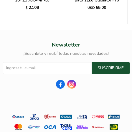
10PZS JGO-MP-DJ
pato 12kg Gladiator Pro
2.108
65,00
$
USD
Newsletter
¡Suscribite y recibí todas nuestras novedades!
SUSCRIBIRME

