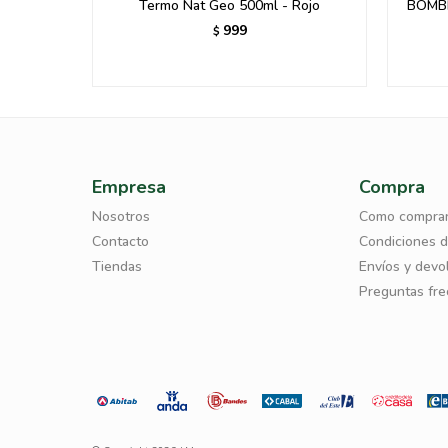
RTIVA
Termo Nat Geo 500ml - Rojo
BOMBI
F
999
$
Empresa
Compra
Nosotros
Como compra
Contacto
Condiciones 
Tiendas
Envíos y devo
Preguntas fr