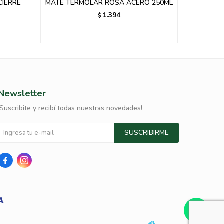
IERRE
MATE TERMOLAR ROSA ACERO 250ML
MATERA 
1.394
$
Newsletter
¡Suscribite y recibí todas nuestras novedades!
SUSCRIBIRME

