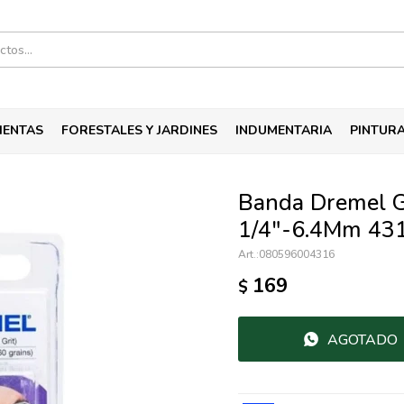
IENTAS
FORESTALES Y JARDINES
INDUMENTARIA
PINTUR
Banda Dremel G
1/4"-6.4Mm 43
080596004316
169
$
AGOTADO