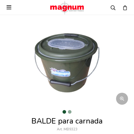

BALDE para carnada
MB9323