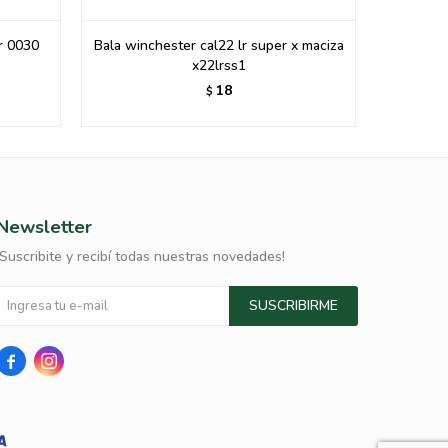
gr 0030
Bala winchester cal22 lr super x maciza
x22lrss1
18
$
Newsletter
¡Suscribite y recibí todas nuestras novedades!
SUSCRIBIRME

