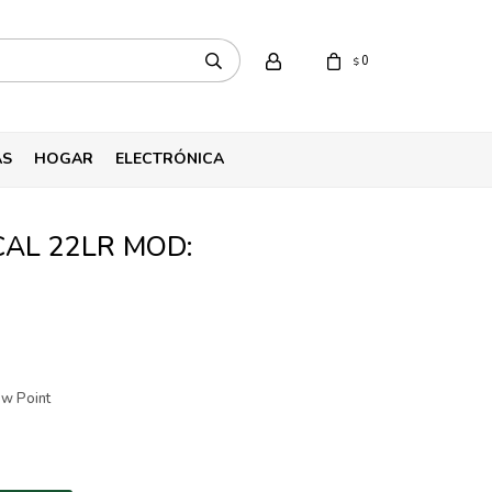
0
$
AS
HOGAR
ELECTRÓNICA
CAL 22LR MOD:
ow Point