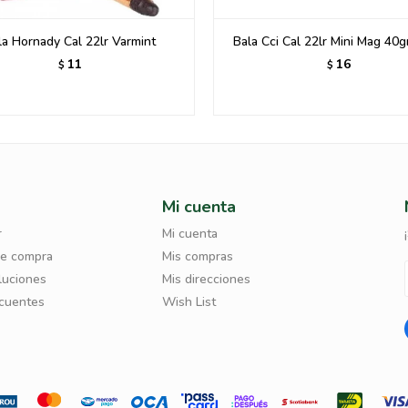
la Hornady Cal 22lr Varmint
Bala Cci Cal 22lr Mini Mag 40
11
16
$
$
Mi cuenta
r
Mi cuenta
de compra
Mis compras
luciones
Mis direcciones
ecuentes
Wish List