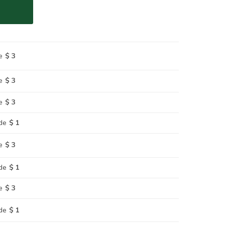
e
$ 3
e
$ 3
e
$ 3
de
$ 1
e
$ 3
de
$ 1
e
$ 3
de
$ 1