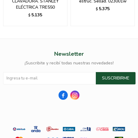
CLAVADORA. STANLEY
estruc. Sellad. 023001w
ELÉCTRICA TRE550
5.375
$
5.135
$
Newsletter
¡Suscribite y recibí todas nuestras novedades!
SUSCRIBIRME

