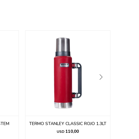
STEM
TERMO STANLEY CLASSIC ROJO 1.3LT
TERM
110,00
USD