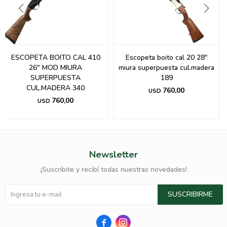
ESCOPETA BOITO CAL 410
Escopeta boito cal 20 28"
26" MOD MIURA
miura superpuesta cul.madera
SUPERPUESTA
189
CUL.MADERA 340
760,00
USD
760,00
USD
Newsletter
¡Suscribite y recibí todas nuestras novedades!
SUSCRIBIRME

