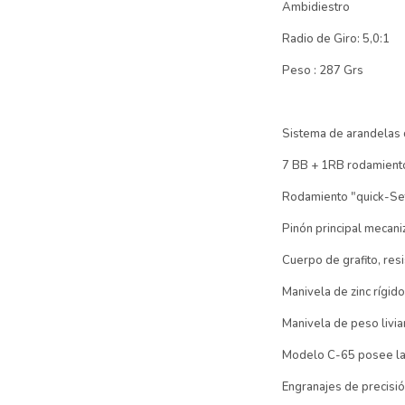
Ambidiestro
Radio de Giro: 5,0:1
Peso : 287 Grs
Sistema de arandelas d
7 BB + 1RB rodamiento
Rodamiento "quick-Set
Pinón principal mecan
Cuerpo de grafito, resi
Manivela de zinc rígid
Manivela de peso livia
Modelo C-65 posee la 
Engranajes de precisió