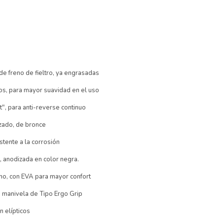
e freno de fieltro, ya engrasadas
s, para mayor suavidad en el uso
", para anti-reverse continuo
izado, de bronce
stente a la corrosión
o, anodizada en color negra.
no, con EVA para mayor confort
manivela de Tipo Ergo Grip
n elípticos