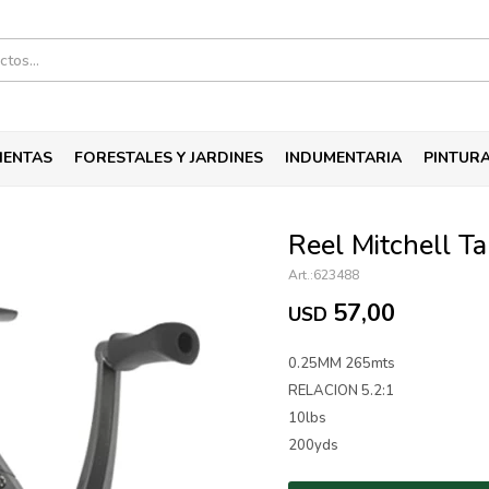
IENTAS
FORESTALES Y JARDINES
INDUMENTARIA
PINTUR
Reel Mitchell 
623488
57,00
USD
0.25MM 265mts
RELACION 5.2:1
10lbs
200yds