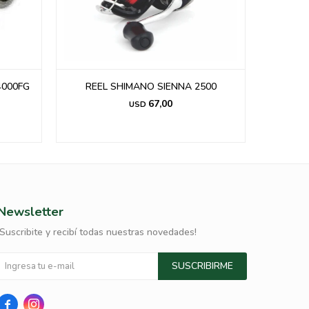
4000FG
REEL SHIMANO SIENNA 2500
Reel Abu
2+
67,00
USD
Newsletter
¡Suscribite y recibí todas nuestras novedades!
SUSCRIBIRME

