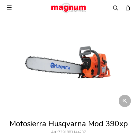

Motosierra Husqvarna Mod 390xp
7391883144237