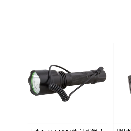
Z VERDE
Linterna caza , recargable 1 led 8W , 1
LINTE