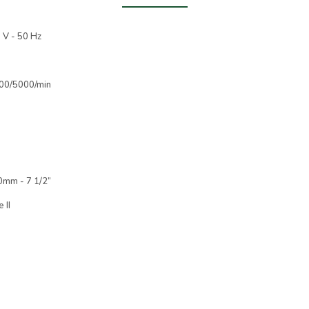
0 V - 50 Hz
800/5000/min
0mm - 7 1/2”
 II