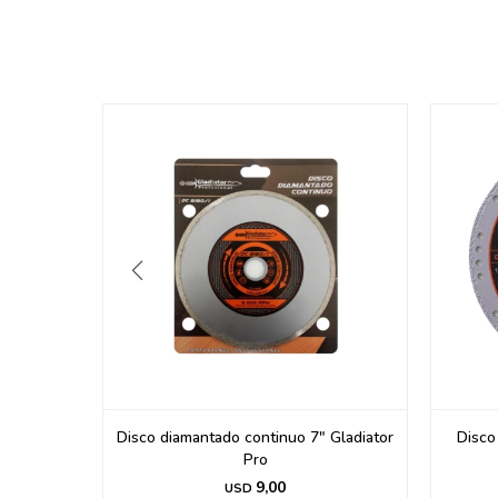
do 4 ½"
Disco diamantado continuo 7" Gladiator
Disco
Pro
Pro
9,00
USD