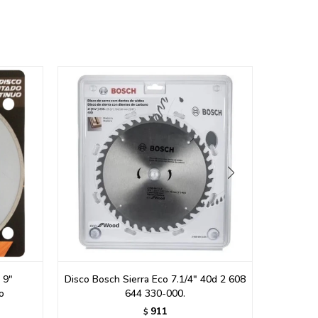
 9"
Disco Bosch Sierra Eco 7.1/4" 40d 2 608
Dis
o
644 330-000.
Dia
911
$