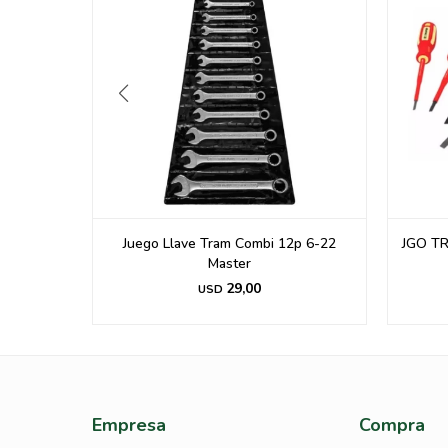
do de tres
Juego Llave Tram Combi 12p 6-22
JGO T
Master
29,00
USD
Empresa
Compra