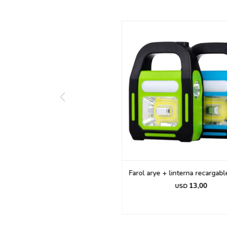
Farol arye + linterna recargab
13,00
USD