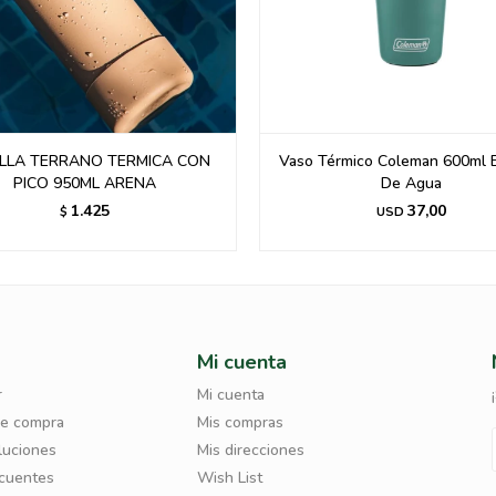
LLA TERRANO TERMICA CON
Vaso Térmico Coleman 600ml 
PICO 950ML ARENA
De Agua
1.425
37,00
$
USD
Mi cuenta
r
Mi cuenta
de compra
Mis compras
luciones
Mis direcciones
ecuentes
Wish List