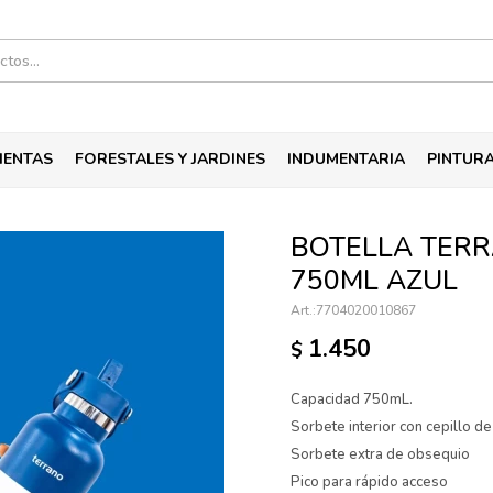
IENTAS
FORESTALES Y JARDINES
INDUMENTARIA
PINTUR
BOTELLA TERR
750ML AZUL
7704020010867
1.450
$
Capacidad 750mL.
Sorbete interior con cepillo de
Sorbete extra de obsequio
Pico para rápido acceso