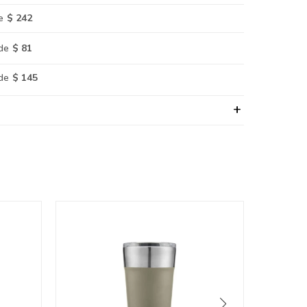
e
$ 242
de
$ 81
de
$ 145