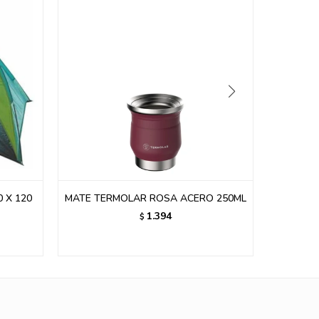
 250ML
PLATO ACERO INOXIDABLE EG1658
1.400
$