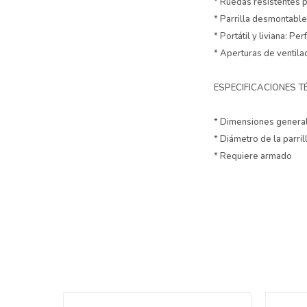
* Ruedas resistentes 
* Parrilla desmontable:
* Portátil y liviana: Pe
* Aperturas de ventila
ESPECIFICACIONES T
* Dimensiones general
* Diámetro de la parril
* Requiere armado