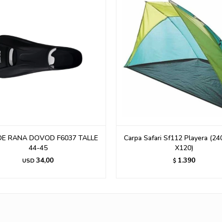
Safari Sf112 Playera (240 X 120
MATE TERMOLAR ROSA ACERO
X120)
1.394
$
1.390
$