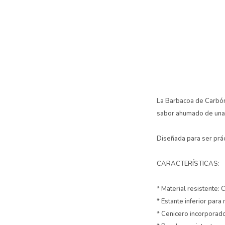
La Barbacoa de Carbón 
sabor ahumado de una p
Diseñada para ser prác
CARACTERÍSTICAS:
* Material resistente: 
* Estante inferior par
* Cenicero incorporado