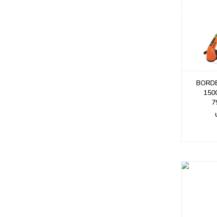
BORD
150
7