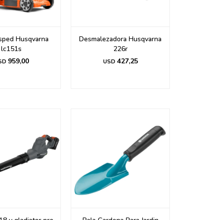
sped Husqvarna
Desmalezadora Husqvarna
lc151s
226r
959,00
427,25
SD
USD