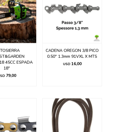
TOSIERRA
CADENA OREGON 3/8 PICO
ST&GARDEN
0.50" 1.3mm 91VXL X MTS
18 45CC ESPADA
16,00
USD
18"
79,00
SD