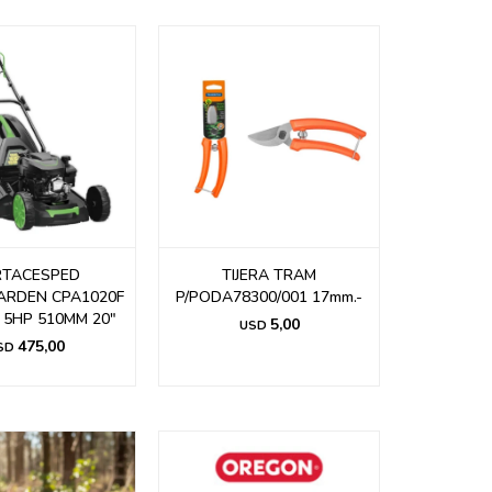
RTACESPED
TIJERA TRAM
ARDEN CPA1020F
P/PODA78300/001 17mm.-
 5HP 510MM 20"
5,00
USD
475,00
SD