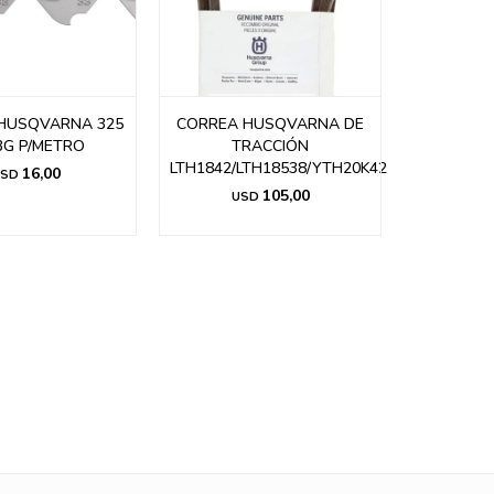
HUSQVARNA 325
CORREA HUSQVARNA DE
3G P/METRO
TRACCIÓN
LTH1842/LTH18538/YTH20K42
16,00
SD
105,00
USD