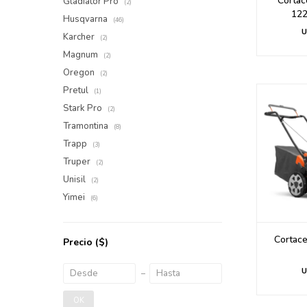
Cortac
Gladiator Pro
(2)
122
Husqvarna
(46)
U
Karcher
(2)
Magnum
(2)
Oregon
(2)
Pretul
(1)
Stark Pro
(2)
Tramontina
(8)
Trapp
(3)
Truper
(2)
Unisil
(2)
Yimei
(6)
Cortac
Precio
($)
U
OK