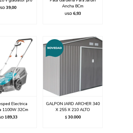
18 v gladiator pro
Pala Gardena Para Jardin
Ancha 8Cm
39,00
SD
6,93
USD
sped Electrica
GALPON JARD ARCHER 340
a 1100W 32Cm
X 255 X 210 ALTO
189,33
30.000
SD
$