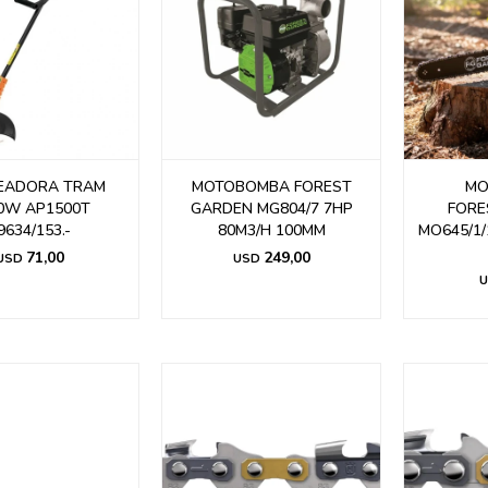
EADORA TRAM
MOTOBOMBA FOREST
MO
0W AP1500T
GARDEN MG804/7 7HP
FORE
9634/153.-
80M3/H 100MM
MO645/1/
71,00
249,00
USD
USD
U