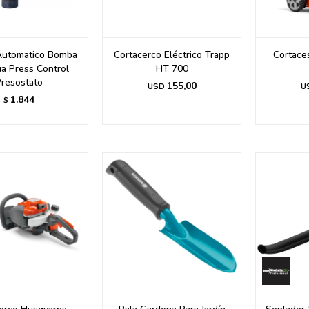
Automatico Bomba
Cortacerco Eléctrico Trapp
Cortace
a Press Control
HT 700
resostato
155,00
USD
U
1.844
$