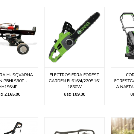
RA HUSQVARNA
ELECTROSIERRA FOREST
CO
N PBHLS30T -
GARDEN EL616/4/220F 16"
FORESTG
HH196MP
1850W
A NAFTA
2.165,00
109,00
SD
USD
U