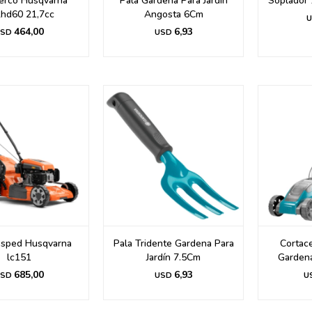
erco Husqvarna
Pala Gardena Para Jardín
Soplador 
hd60 21,7cc
Angosta 6Cm
U
464,00
6,93
SD
USD
esped Husqvarna
Pala Tridente Gardena Para
Cortace
lc151
Jardín 7.5Cm
Garden
685,00
6,93
SD
USD
U