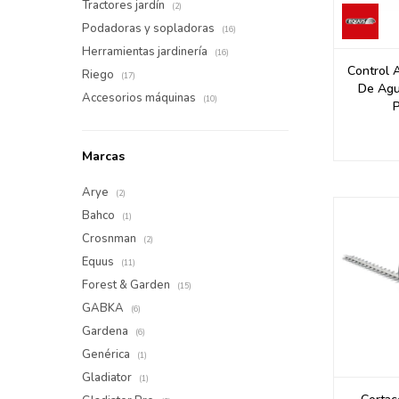
Tractores jardín
(2)
Podadoras y sopladoras
(16)
Herramientas jardinería
(16)
Control 
Riego
(17)
De Agu
Accesorios máquinas
(10)
P
Marcas
Arye
(2)
Bahco
(1)
Crosnman
(2)
Equus
(11)
Forest & Garden
(15)
GABKA
(6)
Gardena
(6)
Genérica
(1)
Gladiator
(1)