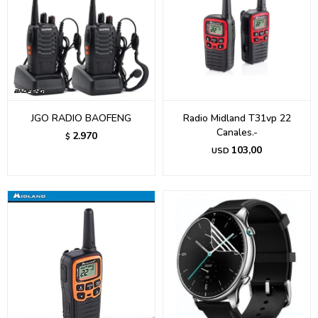
JGO RADIO BAOFENG
Radio Midland T31vp 22
Canales.-
2.970
$
103,00
USD